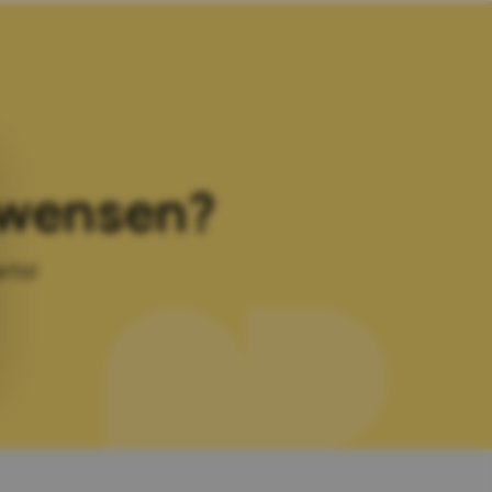
e wensen?
rts!