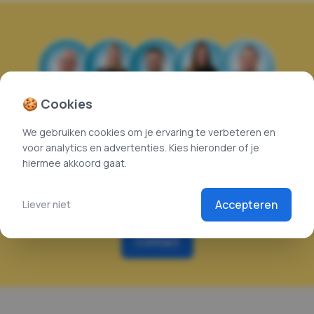
🍪 Cookies
ragen of specifiek
We gebruiken cookies om je ervaring te verbeteren en
voor analytics en advertenties. Kies hieronder of je
hiermee akkoord gaat.
m direct contact op met één van onze Joan expe
Bel
088 25 22 010
of mail je vraag naar
sales@cloudcarrier.nl
Accepteren
Liever niet
Contact