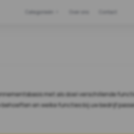
Categorieën
Over ons
Contact
nnementsbasis met als doel verschillende functi
 behoeften en welke functies bij uw bedrijf pass