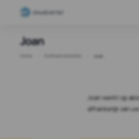
Ga naar inhoud
Cloudcarrier Webshop
Joan
Home
Software licenties
Joan
Joan werkt op abo
afhankelijk van uw